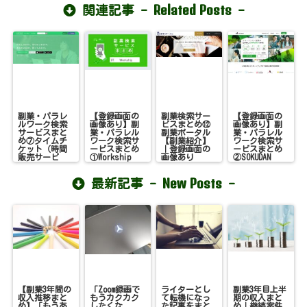
Related Posts
関連記事 -
-
副業・パラレ
【登録画面の
副業検索サー
【登録画面の
ルワーク検索
画像あり】副
ビスまとめ⑫
画像あり】副
サービスまと
業・パラレル
副業ポータル
業・パラレル
め⑦タイムチ
ワーク検索サ
【副業紹介】
ワーク検索サ
ケット（時間
ービスまとめ
｜登録画面の
ービスまとめ
販売サービ
①Workship
画像あり
②SOKUDAN
ス）
New Posts
最新記事 -
-
【副業3年間の
「Zoom録画で
ライターとし
副業3年目上半
収入推移まと
もうカクカク
て転機になっ
期の収入まと
め】「もうあ
したくな
た記事をまと
め｜継続案件