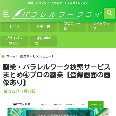
副業・パラレルワークのスタートを応援するブログ
menu
プロフィー
サイトマッ
トップ
記事一覧
ル
プ
プライバシ
お問い合わ
ーポリシー
せ
ホーム
副業サービスレビュー
副業・パラレルワーク検索サービス
まとめ④プロの副業【登録画面の画
像あり】
2021年1月13日