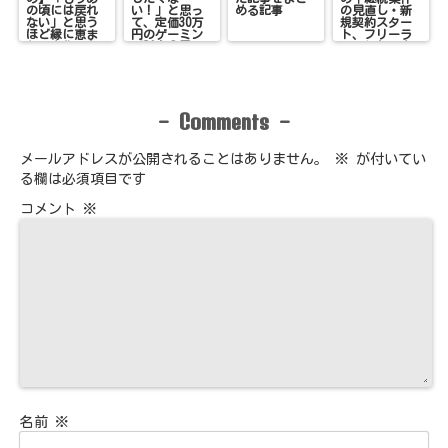
の頃には戻れ
い！」と思っ
める記事
の見直し・新
ない」と思う
て、定価30万
規契約スター
ほど縁に恵ま
円のゲーミン
ト、フリーラ
れ、変化のあ
グPCを●円で
ンスとして変
った3年間
購入した話
化続きだった6
ヶ月
Comments
-
-
メールアドレスが公開されることはありません。
※
が付いてい
る欄は必須項目です
コメント
※
名前
※