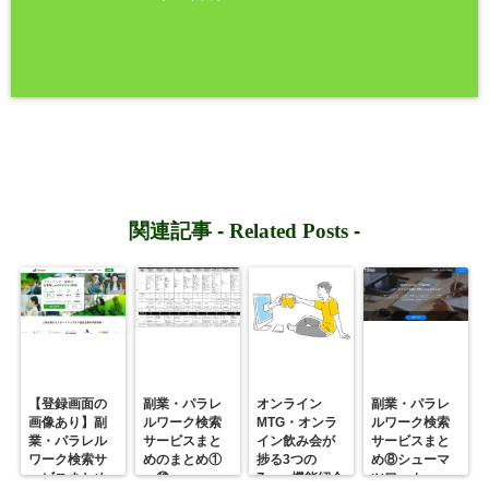
関連記事 -
Related Posts
-
【登録画面の
副業・パラレ
オンライン
副業・パラレ
画像あり】副
ルワーク検索
MTG・オンラ
ルワーク検索
業・パラレル
サービスまと
イン飲み会が
サービスまと
ワーク検索サ
めのまとめ①
捗る3つの
め⑧シューマ
ービスまとめ
～⑩
Zoom機能紹介
ツワーカー