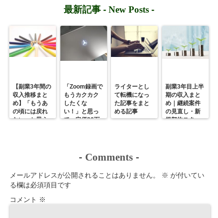
②SOKUDAN
（画面共有・
【登録画面の
最新記事 -
New Posts
-
ホワイトボー
画像あり】
ド・ブレイク
アウトルー
ム）
【副業3年間の
「Zoom録画で
ライターとし
副業3年目上半
収入推移まと
もうカクカク
て転機になっ
期の収入まと
め】「もうあ
したくな
た記事をまと
め｜継続案件
の頃には戻れ
い！」と思っ
める記事
の見直し・新
ない」と思う
て、定価30万
規契約スター
ほど縁に恵ま
円のゲーミン
ト、フリーラ
れ、変化のあ
グPCを●円で
ンスとして変
った3年間
購入した話
化続きだった6
ヶ月
-
Comments
-
メールアドレスが公開されることはありません。
※
が付いてい
る欄は必須項目です
コメント
※