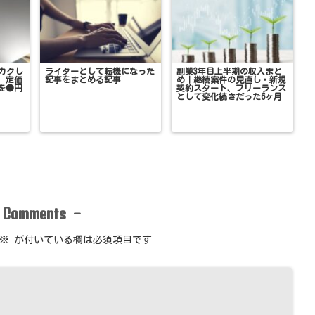
クカクし
ライターとして転機になった
副業3年目上半期の収入まと
、定価
記事をまとめる記事
め｜継続案件の見直し・新規
Cを●円
契約スタート、フリーランス
として変化続きだった6ヶ月
Comments
-
-
※
が付いている欄は必須項目です