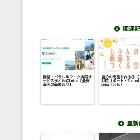
関連記
副業・パラレルワーク検索サ
自分の商品を作る①（
ービスまとめ⑨Loino【登録
対応サポート・Wanted
画面の画像あり】
Emma Tools）
最新