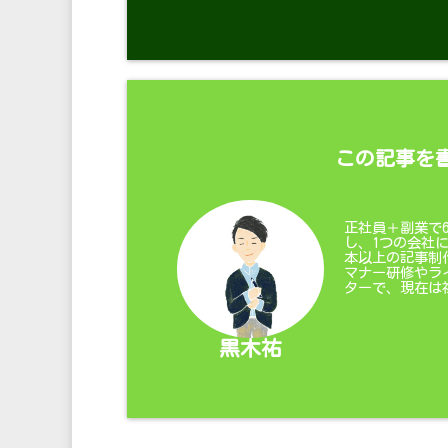
この記事を
正社員＋副業で
し、1つの会社
本以上の記事制
マナー研修やラ
ターで、現在は
黒木祐