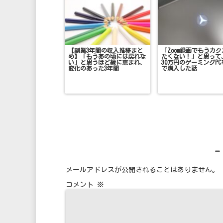
【副業3年間の収入推移まと
「Zoom録画でもうカ
め】「もうあの頃には戻れな
たくない！」と思って
い」と思うほど縁に恵まれ、
30万円のゲーミングP
変化のあった3年間
で購入した話
メールアドレスが公開されることはありません。
コメント
※