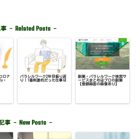
Related Posts
事 -
-
コロナ
パラレルワーク2年目振り返
副業・パラレルワーク検索サ
ly・
り｜1番刺激的だった仕事は
ービスまとめ④プロの副業
【登録画面の画像あり】
New Posts
記事 -
-