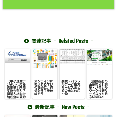
Related Posts
関連記事 -
-
【中小企業デ
オンラインに
副業・パラレ
【登録画面の
ジタル化応援
あふれる学び
ルワーク検索
画像あり】副
隊事業】来期
の機会に、自
サービスまと
業・パラレル
実施も有力？
分から手を伸
めのまとめ①
ワーク検索サ
副業人材向け
ばそう
～⑩
ービスまとめ
助成金の受給
②SOKUDAN
報告
New Posts
最新記事 -
-