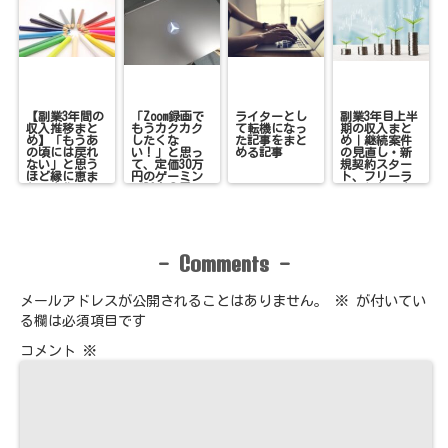
【副業3年間の
「Zoom録画で
ライターとし
副業3年目上半
収入推移まと
もうカクカク
て転機になっ
期の収入まと
め】「もうあ
したくな
た記事をまと
め｜継続案件
の頃には戻れ
い！」と思っ
める記事
の見直し・新
ない」と思う
て、定価30万
規契約スター
ほど縁に恵ま
円のゲーミン
ト、フリーラ
れ、変化のあ
グPCを●円で
ンスとして変
った3年間
購入した話
化続きだった6
ヶ月
Comments
-
-
メールアドレスが公開されることはありません。
※
が付いてい
る欄は必須項目です
コメント
※