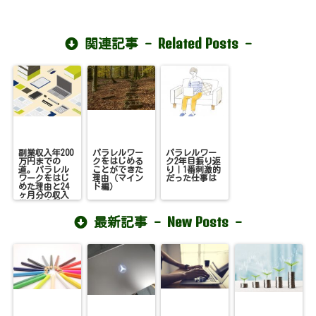
Related Posts
関連記事 -
-
副業収入年200
パラレルワー
パラレルワー
万円までの
クをはじめる
ク2年目振り返
道。パラレル
ことができた
り｜1番刺激的
ワークをはじ
理由（マイン
だった仕事は
めた理由と24
ド編）
ヶ月分の収入
推移を公開
New Posts
最新記事 -
-