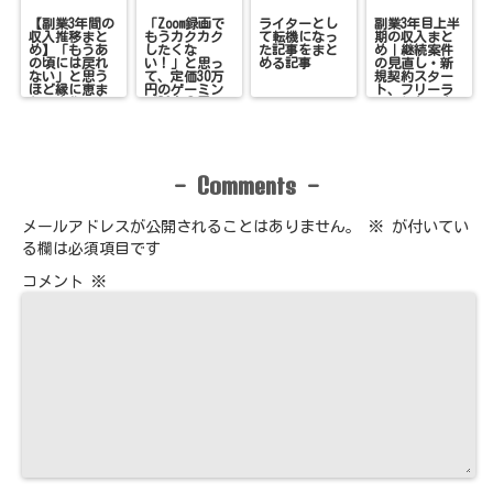
【副業3年間の
「Zoom録画で
ライターとし
副業3年目上半
収入推移まと
もうカクカク
て転機になっ
期の収入まと
め】「もうあ
したくな
た記事をまと
め｜継続案件
の頃には戻れ
い！」と思っ
める記事
の見直し・新
ない」と思う
て、定価30万
規契約スター
ほど縁に恵ま
円のゲーミン
ト、フリーラ
れ、変化のあ
グPCを●円で
ンスとして変
った3年間
購入した話
化続きだった6
ヶ月
Comments
-
-
メールアドレスが公開されることはありません。
※
が付いてい
る欄は必須項目です
コメント
※