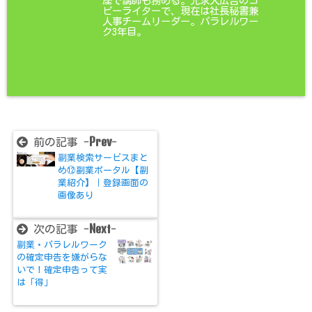
座で講師も務める。元求人広告のコ
ピーライターで、現在は社長秘書兼
人事チームリーダー。パラレルワー
ク3年目。
Prev
前の記事 -
-
副業検索サービスまと
め⑫副業ポータル【副
業紹介】｜登録画面の
画像あり
Next
次の記事 -
-
副業・パラレルワーク
の確定申告を嫌がらな
いで！確定申告って実
は「得」