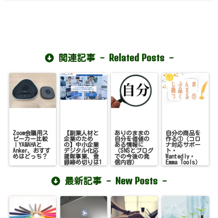
Related Posts
関連記事 -
-
Zoom会議用ス
【副業人材と
ありのままの
自分の商品を
ピーカー比較
企業のため
自分を価値の
作る①（コロ
｜YAMAHAと
の】中小企業
ある情報に
ナ対応サポー
Anker、おすす
デジタル化応
（SNSとブログ
ト・
めはどっち？
援隊事業、登
での今後の発
Wantedly・
録締め切りは1
信内容）
Emma Tools）
月末。登録画
面お見せしま
New Posts
最新記事 -
す！
-