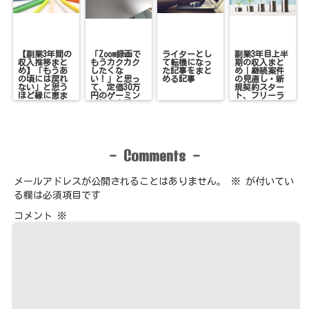
【副業3年間の
「Zoom録画で
ライターとし
副業3年目上半
収入推移まと
もうカクカク
て転機になっ
期の収入まと
め】「もうあ
したくな
た記事をまと
め｜継続案件
の頃には戻れ
い！」と思っ
める記事
の見直し・新
ない」と思う
て、定価30万
規契約スター
ほど縁に恵ま
円のゲーミン
ト、フリーラ
れ、変化のあ
グPCを●円で
ンスとして変
った3年間
購入した話
化続きだった6
ヶ月
Comments
-
-
メールアドレスが公開されることはありません。
※
が付いてい
る欄は必須項目です
コメント
※