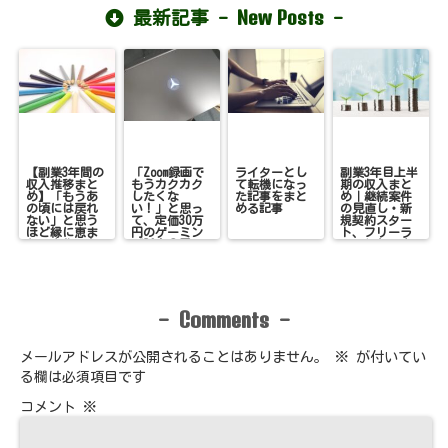
かった話
New Posts
最新記事 -
-
【副業3年間の
「Zoom録画で
ライターとし
副業3年目上半
収入推移まと
もうカクカク
て転機になっ
期の収入まと
め】「もうあ
したくな
た記事をまと
め｜継続案件
の頃には戻れ
い！」と思っ
める記事
の見直し・新
ない」と思う
て、定価30万
規契約スター
ほど縁に恵ま
円のゲーミン
ト、フリーラ
れ、変化のあ
グPCを●円で
ンスとして変
った3年間
購入した話
化続きだった6
ヶ月
Comments
-
-
メールアドレスが公開されることはありません。
※
が付いてい
る欄は必須項目です
コメント
※