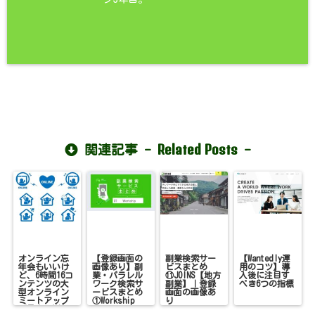
Related Posts
関連記事 -
-
オンライン忘
【登録画面の
副業検索サー
【Wantedly運
年会もいいけ
画像あり】副
ビスまとめ
用のコツ】導
ど、6時間16コ
業・パラレル
⑪JOINS【地方
入後に注目す
ンテンツの大
ワーク検索サ
副業】｜登録
べき6つの指標
型オンライン
ービスまとめ
画面の画像あ
ミートアップ
①Workship
り
が最高に楽し