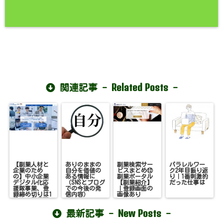
Related Posts
関連記事 -
-
【副業人材と
ありのままの
副業検索サー
パラレルワー
企業のため
自分を価値の
ビスまとめ⑫
ク2年目振り返
の】中小企業
ある情報に
副業ポータル
り｜1番刺激的
デジタル化応
（SNSとブログ
【副業紹介】
だった仕事は
援隊事業、登
での今後の発
｜登録画面の
録締め切りは1
信内容）
画像あり
月末。登録画
面お見せしま
New Posts
す！
最新記事 -
-