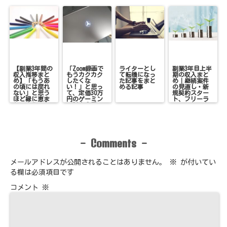
【副業3年間の
「Zoom録画で
ライターとし
副業3年目上半
収入推移まと
もうカクカク
て転機になっ
期の収入まと
め】「もうあ
したくな
た記事をまと
め｜継続案件
の頃には戻れ
い！」と思っ
める記事
の見直し・新
ない」と思う
て、定価30万
規契約スター
ほど縁に恵ま
円のゲーミン
ト、フリーラ
れ、変化のあ
グPCを●円で
ンスとして変
った3年間
購入した話
化続きだった6
ヶ月
Comments
-
-
メールアドレスが公開されることはありません。
※
が付いてい
る欄は必須項目です
コメント
※